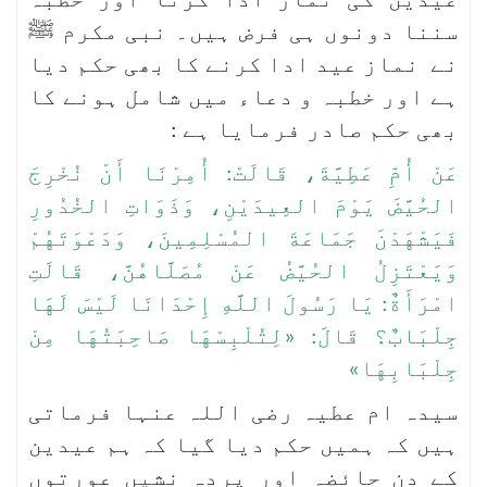
عیدین کی نماز ادا کرنا اور خطبہ
سننا دونوں ہی فرض ہیں۔ نبی مکرم ﷺ
نے نماز عید ادا کرنے کا بھی حکم دیا
ہے اور خطبہ و دعاء میں شامل ہونے کا
بھی حکم صادر فرمایا ہے :
عَنْ أُمِّ عَطِيَّةَ، قَالَتْ: أُمِرْنَا أَنْ نُخْرِجَ
الحُيَّضَ يَوْمَ العِيدَيْنِ، وَذَوَاتِ الخُدُورِ
فَيَشْهَدْنَ جَمَاعَةَ المُسْلِمِينَ، وَدَعْوَتَهُمْ
وَيَعْتَزِلُ الحُيَّضُ عَنْ مُصَلَّاهُنَّ، قَالَتِ
امْرَأَةٌ: يَا رَسُولَ اللَّهِ إِحْدَانَا لَيْسَ لَهَا
جِلْبَابٌ؟ قَالَ: «لِتُلْبِسْهَا صَاحِبَتُهَا مِنْ
جِلْبَابِهَا»
سیدہ ام عطیہ رضی اللہ عنہا فرماتی
ہیں کہ ہمیں حکم دیا گیا کہ ہم عیدین
کے دن حائضہ اور پردہ نشیں عورتوں