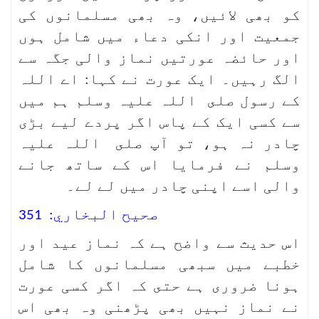
کو بھی لائیں، وہ بھی مسلمانوں کی
جمعیت اور انکی دعاء میں شامل ہوں
اور حائضہ عورتیں نماز والی جگہ سے
الگ رہیں۔ ایک عورت نے کہا: اے اللہ
کے رسول صلى اللہ علیہ وسلم ہم میں
سے کسی ایک کے پاس اگر پردے لیے بڑی
چادر نہ ہو، تو آپ صلى اللہ علیہ
وسلم نے فرمایا اس کے ساتھ جانے
والی اسے اپنی چادر میں لے لے۔
صحيح البخاري: 351
اس حدیث سے واضح ہے کہ نماز عید اور
خطبے میں سبھی مسلمانوں کا شامل
ہونا ضروری ہے حتى کہ اگر کسی عورت
نے نماز نہیں بھی پڑھنی وہ بھی اس