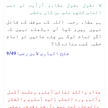
‌لا ‌نقول ‌بقول ‌عطاء، أرأيت لو ذهب
الناس كلهم على من كان يخطب
ہم عطاء رحمہ اللہ کے موقف کے قائل
نہیں ہیں، کیا آپ دیکھتے نہیں کہ
اگر تمام لوگ ہی چلے جائیں تو امام
خطبہ کسے سنائے گا؟
فتح الباری لابن رجب: 9/49
هذا، والله تعالى أعلم، وعلمه أكمل
وأتم، ورد العلم إليه أسلم، والشكر
والدعاء لمن نبه وأرشد وقوم، وصلى