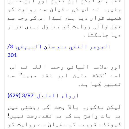
ثقہ ہے، لیکن ابن معین اور ابن حنبل
وغیرہ نے اس کی سفیان سے روایت کو
ضعیف قرار دیا ہے، لہذا اس کی وجہ سے
فضل والی روایت کو معلول نہیں قرار
دیا جاسکتا۔
الجوهر النقي على سنن البيهقي: 3/
301
اور علامہ البانی رحمہ اللہ نے اس
اسے ’’کلام متین اور نقد مبین‘‘ سے
تعبیر کیا ہے۔
ارواء الغلیل: 3/97 (629)
لیکن مذکورہ بالا بحث کی روشنی میں
یہ بات واضح ہے کہ یہ نقددرست نہیں!
کیونکہ قبیصہ کی سفیان سے روایت کو