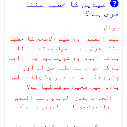
عیدین کا خطبہ سننا
فرض ہے ؟
سوال
عید الفطر اور عید الاضحى کا خطبہ
سننا فرض ہے یا صرف مستحب۔ سنا
ہے کہ ابوداود شریف میں یہ روایت
ہے کہ جو چاہے خطبہ سن لے اور
چاہے خطبہ سنے بغیر چلا جائے۔ اس
بارہ میں صحیح موقف کیا ہے؟
الجواب بعون الوہاب ومنہ الصدق
والصواب والیہ المرجع والمآب