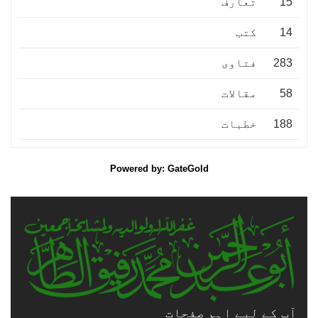
15
تعارف
14
کتب
283
فتاوى
58
مقالات
188
خطبات
Powered by: GateGold
آپ کے لیے اہم صفحات