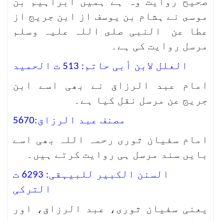
صحیح روایت وہ ہے ہمیں ابراہیم بن
موسى نے ہشام بن یوسف از ابن جریج از
عطا عن النبی صلى اللہ علیہ وسلم
مرسل روایت کی ہے۔
العلل لابن أبی حاتم: 513 ت الحمید
امام عبد الرزاق نے بھی اسے ابن
جریج عن مرسل نقل کیا ہے۔
مصنف عبد الرزاق:5670
امام سفیان ثوری رحمہ اللہ بھی اسے
بایں سند مرسل ہی روایت کرتے ہیں۔
السنن الکبیر للبیہقی: 6293 ت
الترکی
یعنی سفیان ثوری، عبد الرزاق، اور