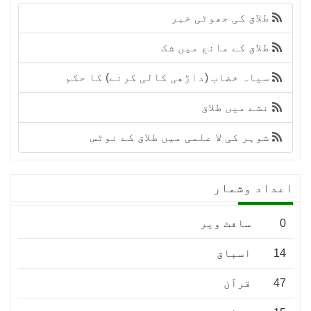
طلاق کی جھوٹی خبر
طلاق کے مانع میں شک
سیاہ خضاب (داڑھی کالی کرنے) کا حکم
نشے میں طلاق
شوہر کی لا علمی میں طلاق کے نوٹس
اعداد وشمار
0
سافٹ ویر
14
اسباق
47
قرآن