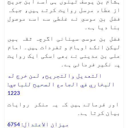
ہشام بن یوسف تینوں ہی اسے ابن جریج
از عطاء مرسل روایت کرتے ہیں، جبکہ
فضل بن موسى نے غلطی سے اسے موصول
بنا دیا ہے۔
فضل بن موسى سینانی اگرچہ ثقہ ہیں
لیکن انکے اوہام و تفردات ہیں۔ امام
علی بن مدینی نے بھی اسکی ایک روایت
پہ نکیر فرمائی ہے۔
التعديل والتجريح، لمن خرج له
البخاري في الجامع الصحيح للباجي:
1223
اور فرماتے ہیں کہ یہ منکر روایات
بیان کرتا ہے۔
ميزان الاعتدال: 6754