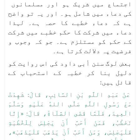
اجتماع میں شریک ہو اور مسلمانوں
کی دعاء میں شامل ہو۔ اور یہ تو واضح
ہے کہ دعاء خطبے کا حصہ ہے۔ لہذا
دعاء میں شرکت کا حکم خطبے میں شرکت
کے حکم کو مستلزم ہے۔ جو کہ وجوب و
فرضیت پہ دلالت کرتا ہے۔
بعض لوگ سنن أبی داود کی اس روایت کو
دلیل بنا کر خطبہ کے استحباب کے
قائل ہیں:
عَنْ عَبْدِ اللَّهِ بْنِ السَّائِبِ، قَالَ: شَهِدْتُ
مَعَ رَسُولِ اللَّهِ صَلَّى اللهُ عَلَيْهِ وَسَلَّمَ
الْعِيدَ، فَلَمَّا قَضَى الصَّلَاةَ، قَالَ: «إِنَّا
نَخْطُبُ، فَمَنْ أَحَبَّ أَنْ يَجْلِسَ لِلْخُطْبَةِ
فَلْيَجْلِسْ، وَمَنْ أَحَبَّ أَنْ يَذْهَبَ فَلْيَذْهَبْ»،