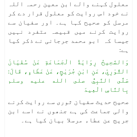
معلول کہنے والے ابن معین رحمہ اللہ
نے خود اس روایت کو معلول قرار دے کر
مرسل کو صحیح کہا ہے۔ اور سفیان سے
روایت کرنے میں قبیصہ متفرد نہیں
جیسا کہ ابو محمد جرجانی نے ذکر کیا
ہے:
وَالصَّحِيحُ رِوَايَةُ الْجَمَاعَةِ عَنْ سُفْيَانَ
الثَّوْرِيِّ، عَنِ ابْنِ جُرَيْجٍ، عَنْ عَطَاءٍ، قَالَ:
صَلَّى النَّبِيُّ صلى الله عليه وسلم
بِالنَّاسِ الْعِيدَ
صحیح حدیث سفیان ثوری سے روایت کرنے
والی جماعت کی ہے جنھوں نے اسے ابن
جریج عن عطاء مرسلا بیان کیا ہے۔