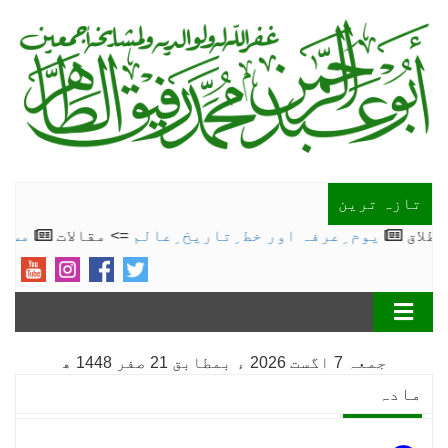
تازہ ترین
یوم ِعرفہ اور خط ِتاریخ ِعالم
=> مقالات
مسئلہ عول
جمعہ 7 اگست 2026 ء بمطابق 21 صفر 1448 ھ
مادہ