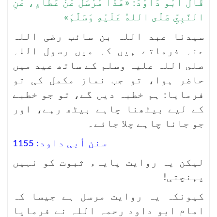
قَالَ أَبُو دَاوُدَ: «هَذَا مُرْسَلٌ عَنْ عَطَاءٍ، عَنِ
النَّبِيِّ صَلَّى اللهُ عَلَيْهِ وَسَلَّمَ»
سیدنا عبد اللہ بن سائب رضی اللہ
عنہ فرماتے ہیں کہ میں رسول اللہ
صلى اللہ علیہ وسلم کے ساتھ عید میں
حاضر ہوا، تو جب نماز مکمل کی تو
فرمایا: ہم خطبہ دیں گے، تو جو خطبے
کے لیے بیٹھنا چاہے بیٹھ رہے، اور
جو جانا چاہے چلا جائے۔
سنن أبی داود: 1155
لیکن یہ روایت پایہء ثبوت کو نہیں
پہنچتی!
کیونکہ یہ روایت مرسل ہے جیسا کہ
امام ابو داود رحمہ اللہ نے فرمایا