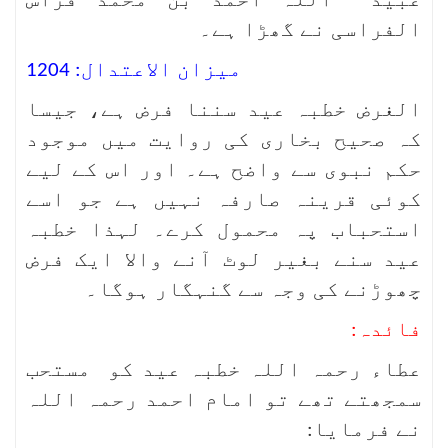
عبید اللہ احمد بن محمد فراس
الفراسی نے گھڑا ہے۔
ميزان الاعتدال: 1204
الغرض خطبہ عید سننا فرض ہے، جیسا
کہ صحیح بخاری کی روایت میں موجود
حکم نبوی سے واضح ہے۔ اور اس کے لیے
کوئی قرینہ صارفہ نہیں ہے جو اسے
استحباب پہ محمول کرے۔ لہذا خطبہ
عید سنے بغیر لوٹ آنے والا ایک فرض
چھوڑنے کی وجہ سے گنہگار ہوگا۔
فائدہ:
عطاء رحمہ اللہ خطبہ عید کو مستحب
سمجھتے تھے تو امام احمد رحمہ اللہ
نے فرمایا: