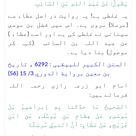
يَقُولُ: عَنْ عَبْدِ اللهِ بْنِ السَّائِبِ.
یہ غلطی ہے! یہ روایت در اصل عطاء سے
(مرسلا) مروی ہے۔ اس میں فضل بن موسى
سینانی نے غلطی کی ہے اور اسے (عطاء )
عن عبد اللہ بن السائب (کہہ کر
موصول) بنا دیا ہے۔
السنن الکبیر للبیقہی : 6292 ، تاریخ
بن معین برواية الدوري 3/ 15 (56)
امام ابو زرعہ رازی رحمہ اللہ
فرماتے ہیں:
الصَّحيحُ مَا حدَّثَنا بِهِ إبراهيمُ بْنُ
مُوسَى، عَنْ هِشَامِ بْنِ يُوسُفَ، عَنِ ابْنِ
جُرَيْج، عَنْ عَطَاءٍ: أنَّ النبيَّ مُرسَلًا