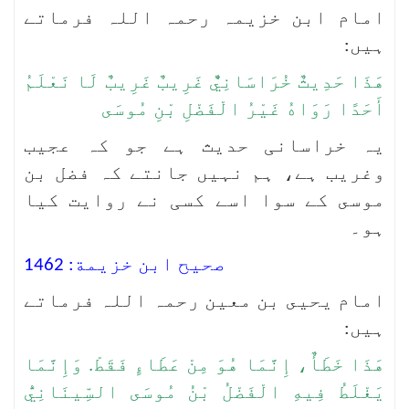
امام ابن خزیمہ رحمہ اللہ فرماتے
ہیں:
هَذَا ‌حَدِيثٌ ‌خُرَاسَانِيٌّ ‌غَرِيبٌ غَرِيبٌ لَا نَعْلَمُ
أَحَدًا رَوَاهُ غَيْرُ الْفَضْلِ بْنِ مُوسَى
یہ خراسانی حدیث ہے جو کہ عجیب
وغریب ہے، ہم نہیں جانتے کہ فضل بن
موسى کے سوا اسے کسی نے روایت کیا
ہو۔
صحيح ابن خزيمة: 1462
امام یحیى بن معین رحمہ اللہ فرماتے
ہیں:
هَذَا خَطَأٌ، إِنَّمَا هُوَ مِنْ عَطَاءٍ فَقَطْ. وَإِنَّمَا
يَغْلَطُ فِيهِ الْفَضْلُ بْنُ مُوسَى السِّينَانِيُّ