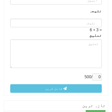
نتیجہ
= 3 + 6
تعلیق
/500
شامل کریں
تازہ ترین