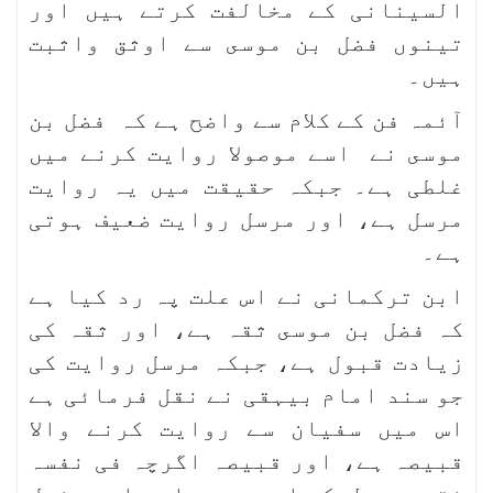
السینانی کے مخالفت کرتے ہیں اور
تینوں فضل بن موسى سے اوثق واثبت
ہیں۔
آئمہ فن کے کلام سے واضح ہے کہ فضل بن
موسى نے اسے موصولا روایت کرنے میں
غلطی ہے۔ جبکہ حقیقت میں یہ روایت
مرسل ہے، اور مرسل روایت ضعیف ہوتی
ہے۔
ابن ترکمانی نے اس علت پہ رد کیا ہے
کہ فضل بن موسى ثقہ ہے، اور ثقہ کی
زیادت قبول ہے، جبکہ مرسل روایت کی
جو سند امام بیہقی نے نقل فرمائی ہے
اس میں سفیان سے روایت کرنے والا
قبیصہ ہے، اور قبیصہ اگرچہ فی نفسہ