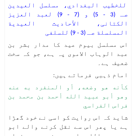
للخطيب البغدادي، مسلسل العيدين
صـ (3 - 5) و (7 - 9) لعبد العزیز
الکتانی، الأحاديث العيدية
المسلسلة صـ (3 - 9) للسلفی
اس مسلسل بیوم عید کا مدار بشر بن
عبد الوہاب الاموی پہ ہے، جو کہ سخت
ضعیف ہے۔
امام ذہبی فرماتے ہیں:
كأنه هو وضعه، أو المنفرد به عنه
وهو أبو عبيد الله أحمد بن محمد بن
فراس الفراسي
شاید کہ اس روایت کو اسی نے خود گھڑا
ہے یا پھر اس سے نقل کرنے والے ابو