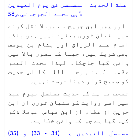
علة الحديث المسلسل في يوم العيدين
لأبي محمد الجرجاني ص58
اور پھر ابن جریج سے مرسلا نقل کرنے
میں سفیان ثوری متفرد نہیں ہیں بلکہ
امام عبد الرزاق اور ہشام بن یوسف
بھی شریک ہیں، جیسا کہ سطور بالا میں
واضح کیا جاچکا۔ لہذا محدث العصر
علامہ البانی رحمہ اللہ کا اس حدیث
کو صحیح قرار دینا درست نہیں۔
تعجب یہ ہے کہ حدیث مسلسل بیوم عید
میں اسی روایت کو سفیان ثوری از ابن
جریج از عطاء از ابن عباس موصلا ذکر
کیا گیا ہے جو کہ واضح خطا ہے۔
مسلسل العيدين صـ (31 - 33) و (35)