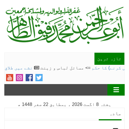
تازہ ترین
 کرنے) کا حکم
=> مسائل لباس و زینت
نشے میں طلاق
=> م
ہفتہ 8 اگست 2026 ء بمطابق 22 صفر 1448 ھ
مادہ