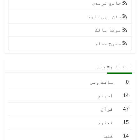
جامع ترمذی
سنن ابی داود
موطأ مالک
صحیح مسلم
اعداد وشمار
0
سافٹ ویر
14
اسباق
47
قرآن
15
تعارف
14
کتب