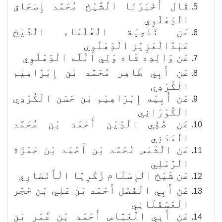
قَال أَخْبَرَنَا الْشَّيْخ مُحَمَّد إِسْحَاق
الْدِّهْلَوِي
عَن نَاصِيَة الْعُلَمَاء الْشَّيْخ
عَبْدُالْعَزِيْز الْدِّهْلَوِي
عَن وَالِدِه شَاه وَلِي الْلَّه الْدِّهْلَوِي
عَن أَبِي طَاهِر مُحَمَّد بْن إِبْرَاهِيْم
الْكُرْدِي
عَن أَبِيْه إِبْرَاهِيْم بْن حَسَن الْكُرْدِي
الْكُوْرَانِي
عَن صُفِّي الْدِّيْن أَحْمَد بْن مُحَمَّد
الْمَدَنِي
عَن الْشَمْس مُحَمَّد بْن أَحْمَد بْن حَمْزَة
الْرَّمْلِي
عَن شَيْخ الْإِسْلَام زَكَرِيَّا الْأَنْصَارِي
عَن أَبِي الْفَضْل أَحْمَد بْن عَلِي بْن حَجَر
الْعَسْقَلَانِي
عَن أَبِي الْعَبَّاس أَحْمَد بْن عُمَر بْن