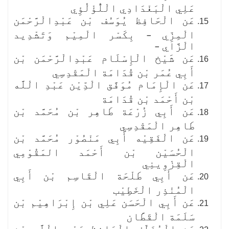
عَلِي الْبَغْدَادِي الْلُّؤْلُؤِي
عَن الْحَافِظ يُوَسُف بْن عَبْدِالْرَّحْمَن
الْمِزِّي – بِكَسْر الْمِيْم وَتَشْدِيد
الْزَّاي –
عَن شَيْخ الْإِسْلَام عَبْدِالْرَّحْمَن بْن
أَبِي عُمَر بْن قُدَامَة الْمَقْدِسِي
عَن الْإِمَام مُوَفَّق الْدِّيْن عَبْدِ الْلَّه
بْن أَحْمَد بْن قُدَامَة
عَن أَبِي زُرْعَة طَاهِر بْن مُحَمَّد بْن
طَاهِر الْمَقْدِسِي
عَن الْفَقِيْه أَبِي مَنْصُوْر مُحَمَّد بْن
الْحُسَيْن بْن أَحْمَد المَقُوْمِي
الْقِزْوِينِي
عَن أَبِي طَلْحَة الْقَاسِم بْن أَبِي
الْمُنْذِر الْخَطِيْب
عَن أَبِي الْحَسَن عَلِي بْن إِبْرَاهِيْم بْن
سَلَمَة الْقَطَّان