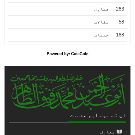
283
فتاوى
58
مقالات
188
خطبات
Powered by: GateGold
آپ کے لیے اہم صفحات
تعارف