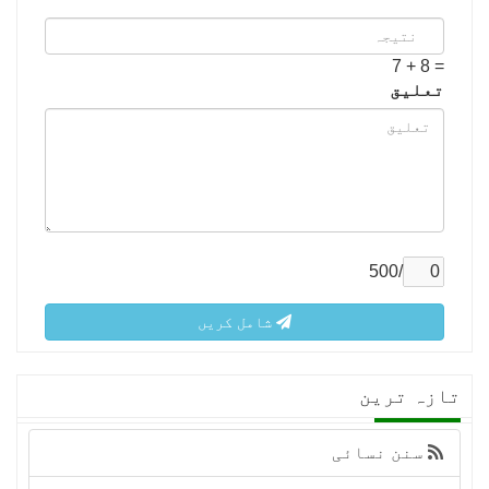
= 8 + 7
تعلیق
/500
شامل کریں
تازہ ترین
سنن نسائی