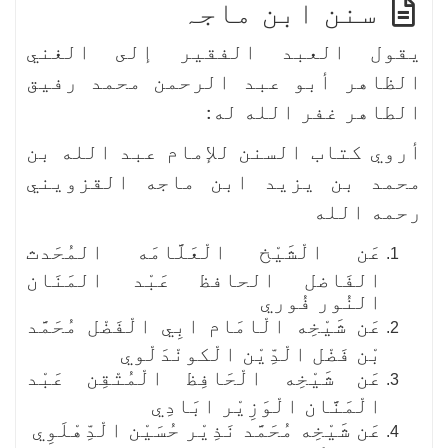
سنن ابن ماجہ
يقول العبد الفقير إلى الغني
الظاهر أبو عبد الرحمن محمد رفيق
الطاهر غفر الله له:
أروي كتاب السنن للإمام عبد الله بن
محمد بن يزيد ابن ماجه القزويني
رحمه الله
عَن الْشَيْخ الْعَلَّامَه المُحَدث
الفَاضل الحافظ عَبْد المَنَان
النُور فُوري
عَن شَيْخِه الْامَام ابِي الْفَضْل مُحَمَّد
بْن فَضْل الْدِّيْن الْكونْدَلْوي
عَن شَيْخِه الْحَافِظ الْمُتْقِن عَبْد
الْمَنَّان الْوَزِيْر ابَادِي
عَن شَيْخِه مُحَمَّد نَذِيْر حُسَيْن الْدِّهْلَوِي